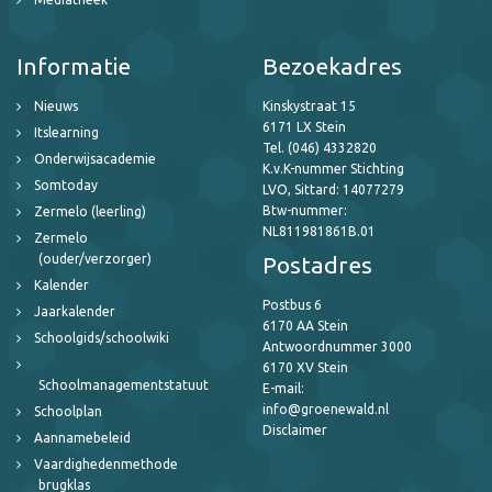
Informatie
Bezoekadres
Nieuws
Kinskystraat 15
6171 LX Stein
Itslearning
Tel. (046) 4332820
Onderwijsacademie
K.v.K-nummer Stichting
Somtoday
LVO, Sittard: 14077279
Btw-nummer:
Zermelo (leerling)
NL811981861B.01
Zermelo
(ouder/verzorger)
Postadres
Kalender
Postbus 6
Jaarkalender
6170 AA Stein
Schoolgids/schoolwiki
Antwoordnummer 3000
6170 XV Stein
Schoolmanagementstatuut
E-mail:
info@groenewald.nl
Schoolplan
Disclaimer
Aannamebeleid
Vaardighedenmethode
brugklas