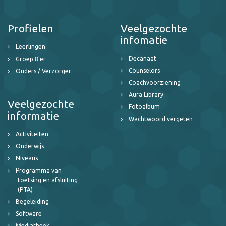
Profielen
Veelgezochte
infomatie
Leerlingen
Decanaat
Groep 8'er
Counselors
Ouders / Verzorger
Coachvoorziening
Aura Library
Veelgezochte
Fotoalbum
informatie
Wachtwoord vergeten
Activiteiten
Onderwijs
Niveaus
Programma van
toetsing en afsluiting
(PTA)
Begeleiding
Software
Mediatheek