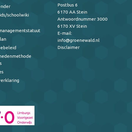
Postbus 6
ender
6170 AA Stein
ids/schoolwiki
Antwoordnummer 3000
6170 XV Stein
managementstatuut
E-mail:
lan
info@groenewald.nl
Disclaimer
ebeleid
ghedenmethode
s
es
erklaring