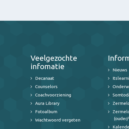
Veelgezochte
Infor
infomatie
Nieuws
Decanaat
Itslearn
Counselors
Onderw
Coachvoorziening
Somtod
Aura Library
Zermelo
Fotoalbum
Zermel
(ouder/
Wachtwoord vergeten
Kalende