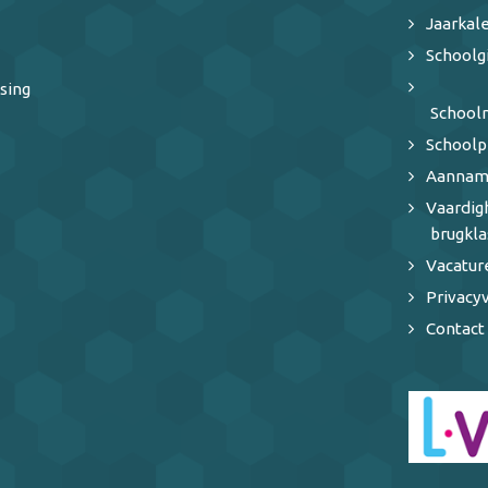
Jaarkal
Schoolg
sing
School
Schoolp
Aannam
Vaardi
brugkla
Vacatur
Privacyv
Contact