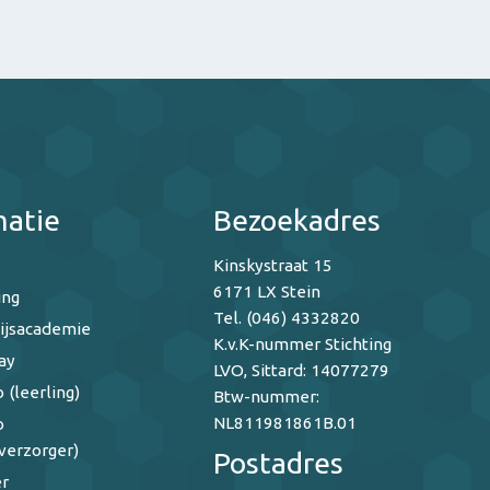
matie
Bezoekadres
Kinskystraat 15
6171 LX Stein
ing
Tel. (046) 4332820
ijsacademie
K.v.K-nummer Stichting
ay
LVO, Sittard: 14077279
 (leerling)
Btw-nummer:
NL811981861B.01
o
verzorger)
Postadres
r