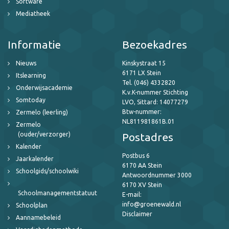
Software
Mediatheek
Informatie
Bezoekadres
Nieuws
Kinskystraat 15
6171 LX Stein
Itslearning
Tel. (046) 4332820
Onderwijsacademie
K.v.K-nummer Stichting
Somtoday
LVO, Sittard: 14077279
Btw-nummer:
Zermelo (leerling)
NL811981861B.01
Zermelo
(ouder/verzorger)
Postadres
Kalender
Postbus 6
Jaarkalender
6170 AA Stein
Schoolgids/schoolwiki
Antwoordnummer 3000
6170 XV Stein
Schoolmanagementstatuut
E-mail:
info@groenewald.nl
Schoolplan
Disclaimer
Aannamebeleid