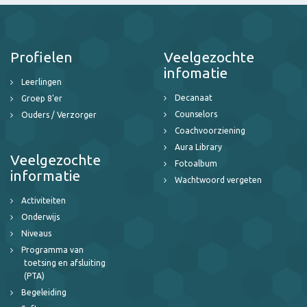
Profielen
Veelgezochte
infomatie
Leerlingen
Decanaat
Groep 8'er
Counselors
Ouders / Verzorger
Coachvoorziening
Aura Library
Veelgezochte
Fotoalbum
informatie
Wachtwoord vergeten
Activiteiten
Onderwijs
Niveaus
Programma van
toetsing en afsluiting
(PTA)
Begeleiding