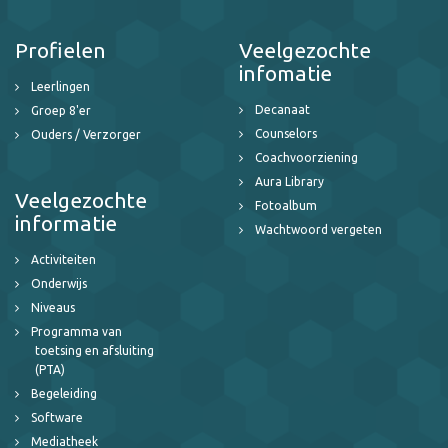
Profielen
Veelgezochte
infomatie
Leerlingen
Decanaat
Groep 8'er
Counselors
Ouders / Verzorger
Coachvoorziening
Aura Library
Veelgezochte
Fotoalbum
informatie
Wachtwoord vergeten
Activiteiten
Onderwijs
Niveaus
Programma van
toetsing en afsluiting
(PTA)
Begeleiding
Software
Mediatheek