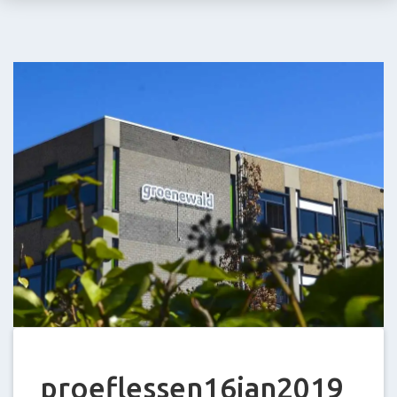
Stein
E-
mail:
info@groenewald.
proeflessen16jan2019