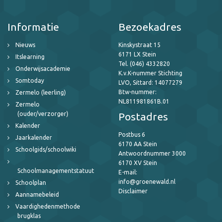
Informatie
Bezoekadres
Nieuws
Kinskystraat 15
6171 LX Stein
Itslearning
Tel. (046) 4332820
Onderwijsacademie
K.v.K-nummer Stichting
Somtoday
LVO, Sittard: 14077279
Btw-nummer:
Zermelo (leerling)
NL811981861B.01
Zermelo
(ouder/verzorger)
Postadres
Kalender
Postbus 6
Jaarkalender
6170 AA Stein
Schoolgids/schoolwiki
Antwoordnummer 3000
6170 XV Stein
Schoolmanagementstatuut
E-mail:
info@groenewald.nl
Schoolplan
Disclaimer
Aannamebeleid
Vaardighedenmethode
brugklas