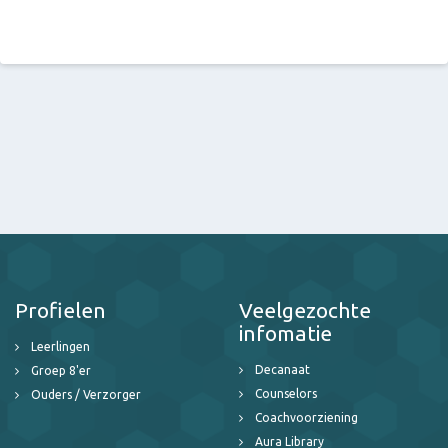
Profielen
Veelgezochte
infomatie
Leerlingen
Decanaat
Groep 8'er
Counselors
Ouders / Verzorger
Coachvoorziening
Aura Library