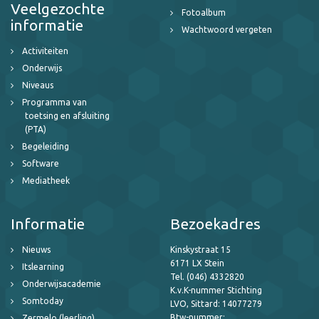
Veelgezochte
Fotoalbum
informatie
Wachtwoord vergeten
Activiteiten
Onderwijs
Niveaus
Programma van
toetsing en afsluiting
(PTA)
Begeleiding
Software
Mediatheek
Informatie
Bezoekadres
Nieuws
Kinskystraat 15
6171 LX Stein
Itslearning
Tel. (046) 4332820
Onderwijsacademie
K.v.K-nummer Stichting
Somtoday
LVO, Sittard: 14077279
Btw-nummer:
Zermelo (leerling)