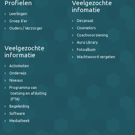
Profielen
Veelgezochte
infomatie
Leerlingen
Decanaat
Groep 8'er
Counselors
Ouders / Verzorger
Coachvoorziening
Aura Library
Veelgezochte
Fotoalbum
informatie
Wachtwoord vergeten
Activiteiten
Onderwijs
Niveaus
Programma van
toetsing en afsluiting
(PTA)
Begeleiding
Software
Mediatheek