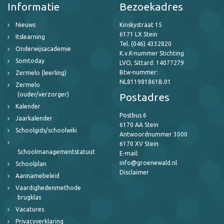
Informatie
Bezoekadres
Nieuws
Kinskystraat 15
6171 LX Stein
Itslearning
Tel. (046) 4332820
Onderwijsacademie
K.v.K-nummer Stichting
Somtoday
LVO, Sittard: 14077279
Btw-nummer:
Zermelo (leerling)
NL811981861B.01
Zermelo
(ouder/verzorger)
Postadres
Kalender
Postbus 6
Jaarkalender
6170 AA Stein
Schoolgids/schoolwiki
Antwoordnummer 3000
6170 XV Stein
Schoolmanagementstatuut
E-mail:
info@groenewald.nl
Schoolplan
Disclaimer
Aannamebeleid
Vaardighedenmethode
brugklas
Vacatures
Privacyverklaring