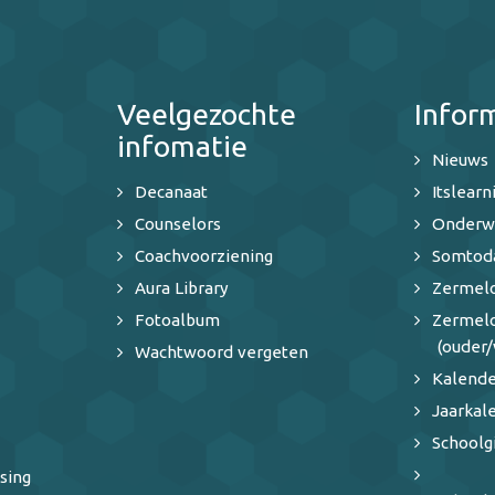
Veelgezochte
Infor
infomatie
Nieuws
Decanaat
Itslearn
Counselors
Onderw
Coachvoorziening
Somtod
Aura Library
Zermelo
Fotoalbum
Zermel
(ouder/
Wachtwoord vergeten
Kalende
Jaarkal
Schoolg
sing