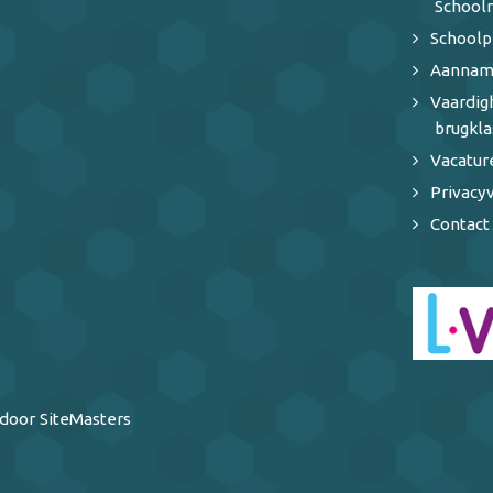
School
Schoolp
Aannam
Vaardi
brugkla
Vacatur
Privacyv
Contact
door SiteMasters