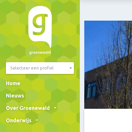
Selecteer een profiel
Home
Nieuws
Over Groenewald
Onderwijs