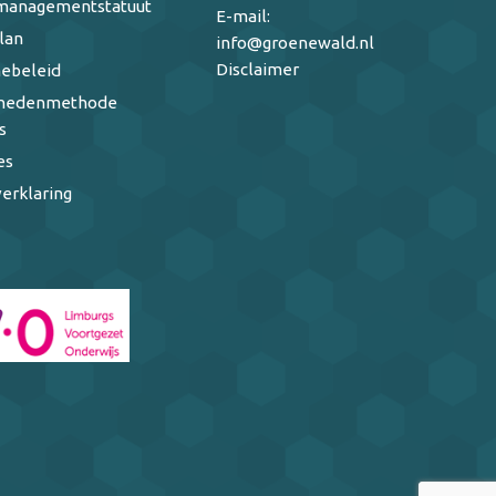
managementstatuut
E-mail:
lan
info@groenewald.nl
Disclaimer
ebeleid
ghedenmethode
s
es
erklaring