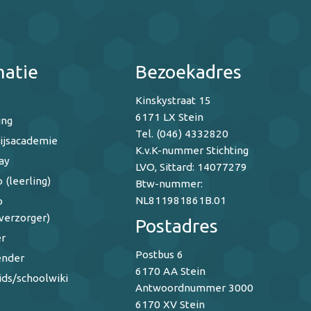
matie
Bezoekadres
Kinskystraat 15
6171 LX Stein
ing
Tel. (046) 4332820
ijsacademie
K.v.K-nummer Stichting
ay
LVO, Sittard: 14077279
 (leerling)
Btw-nummer:
NL811981861B.01
o
verzorger)
Postadres
r
Postbus 6
ender
6170 AA Stein
ids/schoolwiki
Antwoordnummer 3000
6170 XV Stein