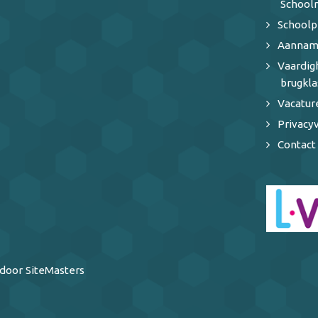
School
Schoolp
Aannam
Vaardi
brugkla
Vacatur
Privacyv
Contact
door SiteMasters