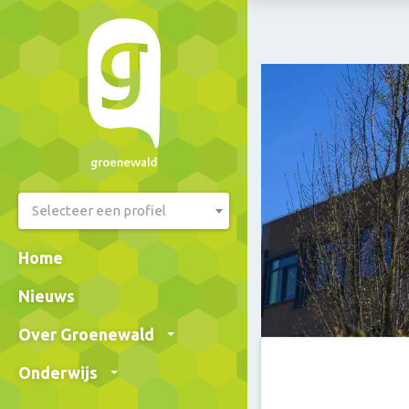
Selecteer een profiel
Home
Nieuws
Over Groenewald
Onderwijs