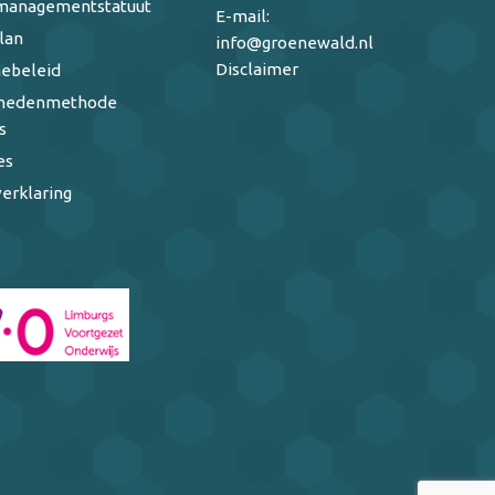
managementstatuut
E-mail:
lan
info@groenewald.nl
Disclaimer
ebeleid
ghedenmethode
s
es
erklaring