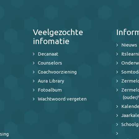
Veelgezochte
Infor
infomatie
Nieuws
Decanaat
Itslearn
Counselors
Onderw
Coachvoorziening
Somtod
Aura Library
Zermelo
Fotoalbum
Zermel
(ouder/
Wachtwoord vergeten
Kalende
Jaarkal
Schoolg
sing