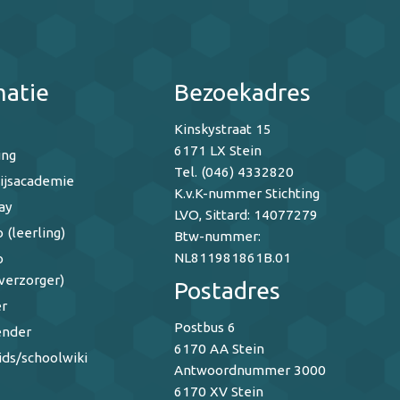
matie
Bezoekadres
Kinskystraat 15
6171 LX Stein
ing
Tel. (046) 4332820
ijsacademie
K.v.K-nummer Stichting
ay
LVO, Sittard: 14077279
 (leerling)
Btw-nummer:
NL811981861B.01
o
verzorger)
Postadres
r
Postbus 6
ender
6170 AA Stein
ids/schoolwiki
Antwoordnummer 3000
6170 XV Stein