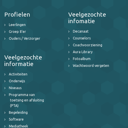
Profielen
Veelgezochte
infomatie
Leerlingen
Decanaat
Groep 8'er
Counselors
Ouders / Verzorger
Coachvoorziening
Aura Library
Veelgezochte
Fotoalbum
informatie
Wachtwoord vergeten
Activiteiten
Onderwijs
Niveaus
Programma van
toetsing en afsluiting
(PTA)
Begeleiding
Software
Mediatheek