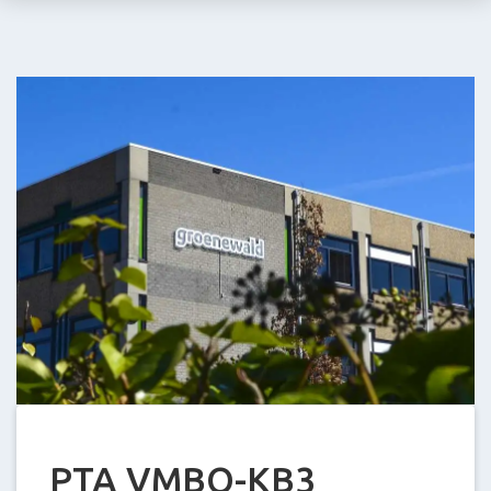
Stein
E-
mail:
info@groenewald.
PTA VMBO-KB3