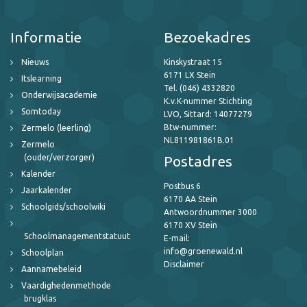
Informatie
Bezoekadres
Nieuws
Kinskystraat 15
6171 LX Stein
Itslearning
Tel. (046) 4332820
Onderwijsacademie
K.v.K-nummer Stichting
Somtoday
LVO, Sittard: 14077279
Btw-nummer:
Zermelo (leerling)
NL811981861B.01
Zermelo
(ouder/verzorger)
Postadres
Kalender
Postbus 6
Jaarkalender
6170 AA Stein
Schoolgids/schoolwiki
Antwoordnummer 3000
6170 XV Stein
Schoolmanagementstatuut
E-mail:
info@groenewald.nl
Schoolplan
Disclaimer
Aannamebeleid
Vaardighedenmethode
brugklas