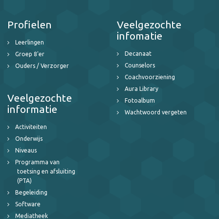
Profielen
Veelgezochte
infomatie
Leerlingen
Decanaat
Groep 8'er
Counselors
Ouders / Verzorger
Coachvoorziening
Aura Library
Veelgezochte
Fotoalbum
informatie
Wachtwoord vergeten
Activiteiten
Onderwijs
Niveaus
Programma van
toetsing en afsluiting
(PTA)
Begeleiding
Software
Mediatheek