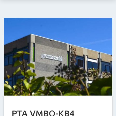
Stein
E-
mail:
info@groenewald.
PTA VMBO-KB4