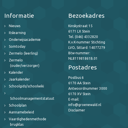
Informatie
Bezoekadres
Nieuws
Kinskystraat 15
6171 LX Stein
Itslearning
Tel. (046) 4332820
Onderwijsacademie
K.v.K-nummer Stichting
Somtoday
LVO, Sittard: 14077279
Btw-nummer:
Zermelo (leerling)
NL811981861B.01
Zermelo
(ouder/verzorger)
Postadres
Kalender
Postbus 6
Jaarkalender
6170 AA Stein
Schoolgids/schoolwiki
Antwoordnummer 3000
6170 XV Stein
Schoolmanagementstatuut
E-mail:
info@groenewald.nl
Schoolplan
Disclaimer
Aannamebeleid
Vaardighedenmethode
brugklas