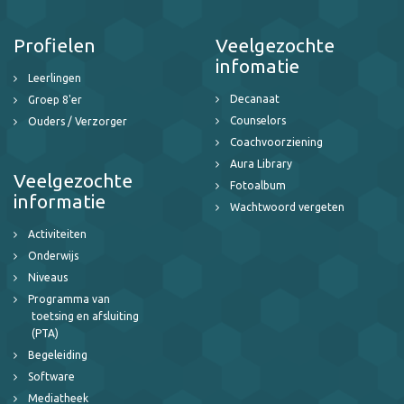
Profielen
Veelgezochte
infomatie
Leerlingen
Decanaat
Groep 8'er
Counselors
Ouders / Verzorger
Coachvoorziening
Aura Library
Veelgezochte
Fotoalbum
informatie
Wachtwoord vergeten
Activiteiten
Onderwijs
Niveaus
Programma van
toetsing en afsluiting
(PTA)
Begeleiding
Software
Mediatheek