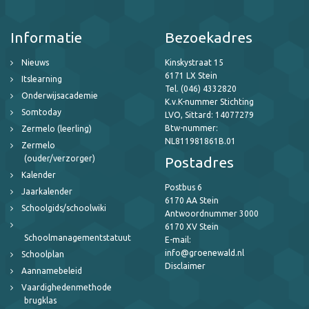
Informatie
Bezoekadres
Nieuws
Kinskystraat 15
6171 LX Stein
Itslearning
Tel. (046) 4332820
Onderwijsacademie
K.v.K-nummer Stichting
Somtoday
LVO, Sittard: 14077279
Btw-nummer:
Zermelo (leerling)
NL811981861B.01
Zermelo
(ouder/verzorger)
Postadres
Kalender
Postbus 6
Jaarkalender
6170 AA Stein
Schoolgids/schoolwiki
Antwoordnummer 3000
6170 XV Stein
Schoolmanagementstatuut
E-mail:
info@groenewald.nl
Schoolplan
Disclaimer
Aannamebeleid
Vaardighedenmethode
brugklas