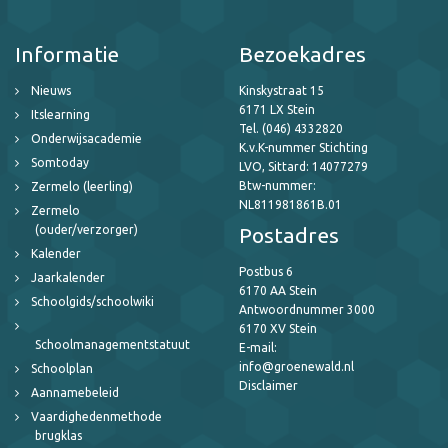
Informatie
Bezoekadres
Nieuws
Kinskystraat 15
6171 LX Stein
Itslearning
Tel. (046) 4332820
Onderwijsacademie
K.v.K-nummer Stichting
Somtoday
LVO, Sittard: 14077279
Btw-nummer:
Zermelo (leerling)
NL811981861B.01
Zermelo
(ouder/verzorger)
Postadres
Kalender
Postbus 6
Jaarkalender
6170 AA Stein
Schoolgids/schoolwiki
Antwoordnummer 3000
6170 XV Stein
Schoolmanagementstatuut
E-mail:
info@groenewald.nl
Schoolplan
Disclaimer
Aannamebeleid
Vaardighedenmethode
brugklas