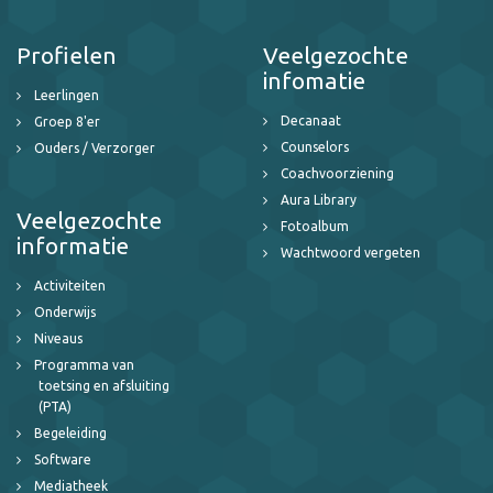
Profielen
Veelgezochte
infomatie
Leerlingen
Decanaat
Groep 8'er
Counselors
Ouders / Verzorger
Coachvoorziening
Aura Library
Veelgezochte
Fotoalbum
informatie
Wachtwoord vergeten
Activiteiten
Onderwijs
Niveaus
Programma van
toetsing en afsluiting
(PTA)
Begeleiding
Software
Mediatheek