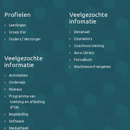
Profielen
Veelgezochte
infomatie
Leerlingen
Decanaat
Groep 8'er
Counselors
Ouders / Verzorger
Coachvoorziening
Aura Library
Veelgezochte
Fotoalbum
informatie
Wachtwoord vergeten
Activiteiten
Onderwijs
Niveaus
Programma van
toetsing en afsluiting
(PTA)
Begeleiding
Software
Mediatheek