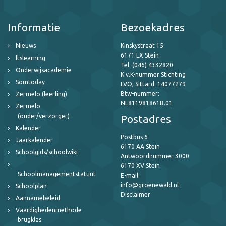
Informatie
Bezoekadres
Nieuws
Kinskystraat 15
6171 LX Stein
Itslearning
Tel. (046) 4332820
Onderwijsacademie
K.v.K-nummer Stichting
Somtoday
LVO, Sittard: 14077279
Btw-nummer:
Zermelo (leerling)
NL811981861B.01
Zermelo
(ouder/verzorger)
Postadres
Kalender
Postbus 6
Jaarkalender
6170 AA Stein
Schoolgids/schoolwiki
Antwoordnummer 3000
6170 XV Stein
Schoolmanagementstatuut
E-mail:
info@groenewald.nl
Schoolplan
Disclaimer
Aannamebeleid
Vaardighedenmethode
brugklas