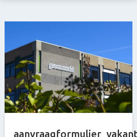
Stein
E-
mail:
info@groenewald.
aanvraagformulier_vakant