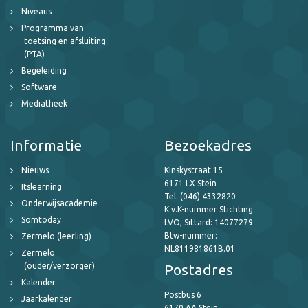
Niveaus
Programma van
toetsing en afsluiting
(PTA)
Begeleiding
Software
Mediatheek
Informatie
Bezoekadres
Nieuws
Kinskystraat 15
6171 LX Stein
Itslearning
Tel. (046) 4332820
Onderwijsacademie
K.v.K-nummer Stichting
Somtoday
LVO, Sittard: 14077279
Btw-nummer:
Zermelo (leerling)
NL811981861B.01
Zermelo
(ouder/verzorger)
Postadres
Kalender
Postbus 6
Jaarkalender
6170 AA Stein