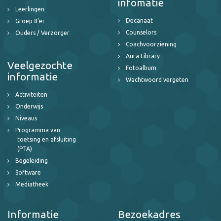
infomatie
Leerlingen
Decanaat
Groep 8'er
Counselors
Ouders / Verzorger
Coachvoorziening
Aura Library
Veelgezochte
Fotoalbum
informatie
Wachtwoord vergeten
Activiteiten
Onderwijs
Niveaus
Programma van
toetsing en afsluiting
(PTA)
Begeleiding
Software
Mediatheek
Informatie
Bezoekadres