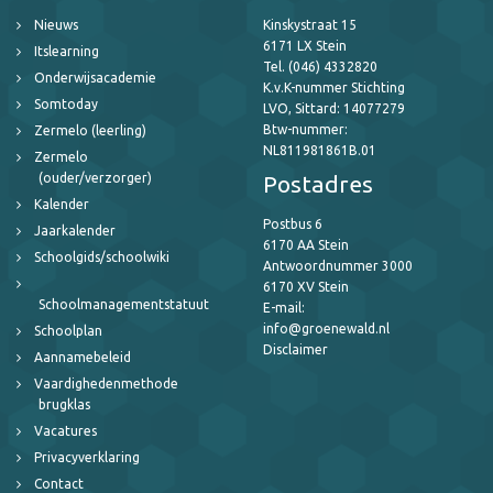
Nieuws
Kinskystraat 15
6171 LX Stein
Itslearning
Tel. (046) 4332820
Onderwijsacademie
K.v.K-nummer Stichting
Somtoday
LVO, Sittard: 14077279
Btw-nummer:
Zermelo (leerling)
NL811981861B.01
Zermelo
(ouder/verzorger)
Postadres
Kalender
Postbus 6
Jaarkalender
6170 AA Stein
Schoolgids/schoolwiki
Antwoordnummer 3000
6170 XV Stein
Schoolmanagementstatuut
E-mail:
info@groenewald.nl
Schoolplan
Disclaimer
Aannamebeleid
Vaardighedenmethode
brugklas
Vacatures
Privacyverklaring
Contact