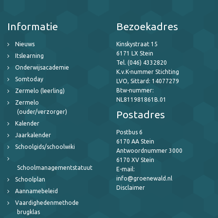
Informatie
Bezoekadres
Nieuws
Kinskystraat 15
6171 LX Stein
Itslearning
Tel. (046) 4332820
Onderwijsacademie
K.v.K-nummer Stichting
Somtoday
LVO, Sittard: 14077279
Btw-nummer:
Zermelo (leerling)
NL811981861B.01
Zermelo
(ouder/verzorger)
Postadres
Kalender
Postbus 6
Jaarkalender
6170 AA Stein
Schoolgids/schoolwiki
Antwoordnummer 3000
6170 XV Stein
Schoolmanagementstatuut
E-mail:
info@groenewald.nl
Schoolplan
Disclaimer
Aannamebeleid
Vaardighedenmethode
brugklas