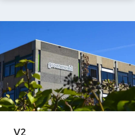
Stein
E-
mail:
info@groenewald.
V2