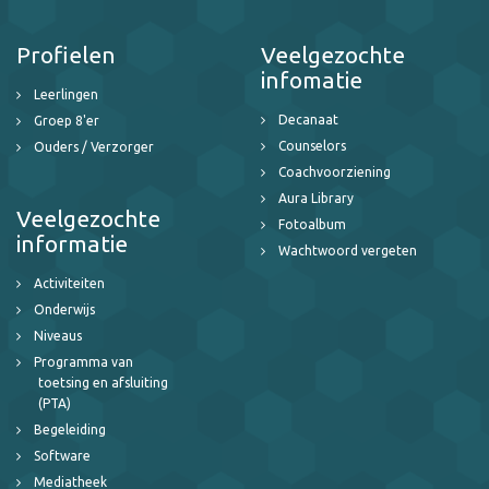
Profielen
Veelgezochte
infomatie
Leerlingen
Decanaat
Groep 8'er
Counselors
Ouders / Verzorger
Coachvoorziening
Aura Library
Veelgezochte
Fotoalbum
informatie
Wachtwoord vergeten
Activiteiten
Onderwijs
Niveaus
Programma van
toetsing en afsluiting
(PTA)
Begeleiding
Software
Mediatheek