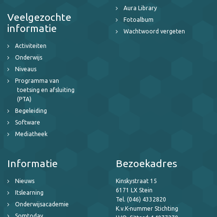
Aura Library
Veelgezochte
Fotoalbum
informatie
Wachtwoord vergeten
Activiteiten
Onderwijs
Niveaus
Programma van
toetsing en afsluiting
(PTA)
Begeleiding
Software
Mediatheek
Informatie
Bezoekadres
Nieuws
Kinskystraat 15
6171 LX Stein
Itslearning
Tel. (046) 4332820
Onderwijsacademie
K.v.K-nummer Stichting
Somtoday