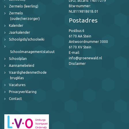
LVO, Sittard: 14077279
Btw-nummer:
Zermelo (leerling)
NL811981861B.01
Zermelo
(ouder/verzorger)
Postadres
Kalender
Postbus 6
Jaarkalender
6170 AA Stein
Schoolgids/schoolwiki
Antwoordnummer 3000
6170 XV Stein
Schoolmanagementstatuut
E-mail:
info@groenewald.nl
Schoolplan
Disclaimer
Aannamebeleid
Vaardighedenmethode
brugklas
Vacatures
Privacyverklaring
Contact