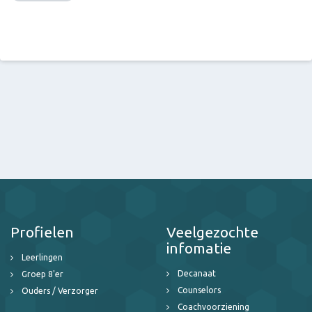
Profielen
Veelgezochte
infomatie
Leerlingen
Decanaat
Groep 8'er
Counselors
Ouders / Verzorger
Coachvoorziening