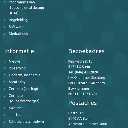
Programma van
toetsing en afsluiting
(PTA)
Begeleiding
Software
Mediatheek
Informatie
Bezoekadres
Nieuws
Kinskystraat 15
6171 LX Stein
Itslearning
Tel. (046) 4332820
Onderwijsacademie
K.v.K-nummer Stichting
Somtoday
LVO, Sittard: 14077279
Btw-nummer:
Zermelo (leerling)
NL811981861B.01
Zermelo
(ouder/verzorger)
Postadres
Kalender
Postbus 6
Jaarkalender
6170 AA Stein
Schoolgids/schoolwiki
Antwoordnummer 3000