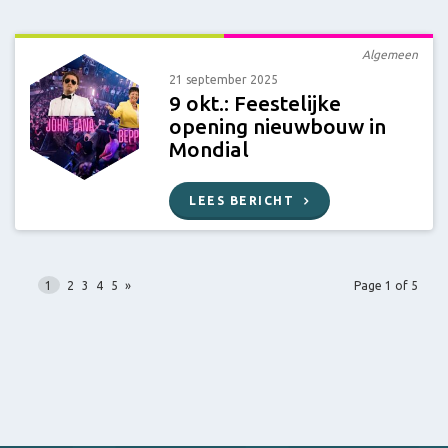
Algemeen
21 september 2025
9 okt.: Feestelijke
opening nieuwbouw in
Mondial
LEES BERICHT
1
2
3
4
5
»
Page 1 of 5