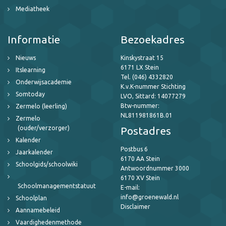
Mediatheek
Informatie
Bezoekadres
Nieuws
Kinskystraat 15
6171 LX Stein
Itslearning
Tel. (046) 4332820
Onderwijsacademie
K.v.K-nummer Stichting
Somtoday
LVO, Sittard: 14077279
Btw-nummer:
Zermelo (leerling)
NL811981861B.01
Zermelo
(ouder/verzorger)
Postadres
Kalender
Postbus 6
Jaarkalender
6170 AA Stein
Schoolgids/schoolwiki
Antwoordnummer 3000
6170 XV Stein
Schoolmanagementstatuut
E-mail:
info@groenewald.nl
Schoolplan
Disclaimer
Aannamebeleid
Vaardighedenmethode