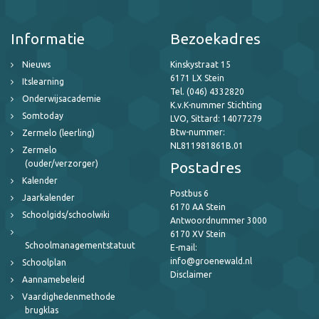
Informatie
Bezoekadres
Nieuws
Kinskystraat 15
6171 LX Stein
Itslearning
Tel. (046) 4332820
Onderwijsacademie
K.v.K-nummer Stichting
Somtoday
LVO, Sittard: 14077279
Btw-nummer:
Zermelo (leerling)
NL811981861B.01
Zermelo
(ouder/verzorger)
Postadres
Kalender
Postbus 6
Jaarkalender
6170 AA Stein
Schoolgids/schoolwiki
Antwoordnummer 3000
6170 XV Stein
Schoolmanagementstatuut
E-mail:
info@groenewald.nl
Schoolplan
Disclaimer
Aannamebeleid
Vaardighedenmethode
brugklas