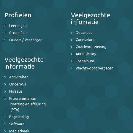
Profielen
Veelgezochte
infomatie
Leerlingen
Decanaat
Groep 8'er
Counselors
Ouders / Verzorger
Coachvoorziening
Aura Library
Veelgezochte
Fotoalbum
informatie
Wachtwoord vergeten
Activiteiten
Onderwijs
Niveaus
Programma van
toetsing en afsluiting
(PTA)
Begeleiding
Software
Mediatheek