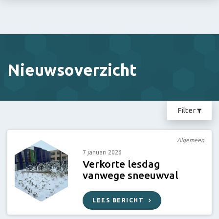
Stein
E-
mail:
info@groenewald.
Nieuwsoverzicht
Filter
Algemeen
7 januari 2026
Verkorte lesdag
vanwege sneeuwval
LEES BERICHT