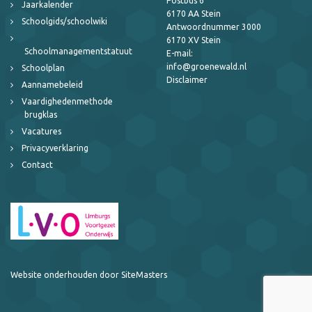
Postbus 6
Jaarkalender
6170 AA Stein
Schoolgids/schoolwiki
Antwoordnummer 3000
6170 XV Stein
Schoolmanagementstatuut
E-mail:
info@groenewald.nl
Schoolplan
Disclaimer
Aannamebeleid
Vaardighedenmethode
brugklas
Vacatures
Privacyverklaring
Contact
Website onderhouden door SiteMasters