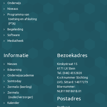
Onderwijs
Niveaus
Programma van
toetsing en afsluiting
(PTA)
Begeleiding
Software
Mediatheek
Informatie
Bezoekadres
Nieuws
Kinskystraat 15
6171 LX Stein
Itslearning
Tel. (046) 4332820
Onderwijsacademie
K.v.K-nummer Stichting
Somtoday
LVO, Sittard: 14077279
Btw-nummer:
Zermelo (leerling)
NL811981861B.01
Zermelo
(ouder/verzorger)
Postadres
Kalender