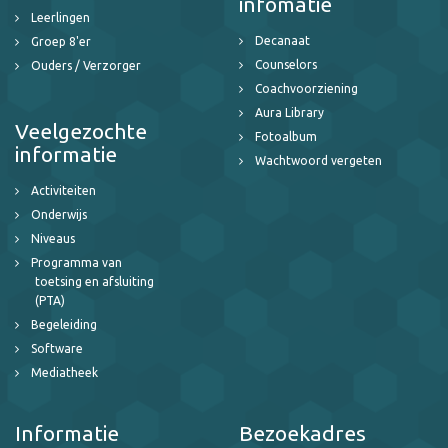
infomatie
Leerlingen
Decanaat
Groep 8'er
Counselors
Ouders / Verzorger
Coachvoorziening
Aura Library
Veelgezochte
Fotoalbum
informatie
Wachtwoord vergeten
Activiteiten
Onderwijs
Niveaus
Programma van
toetsing en afsluiting
(PTA)
Begeleiding
Software
Mediatheek
Informatie
Bezoekadres