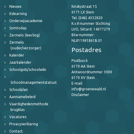
Nieuws
Kinskystraat 15
6171 LX Stein
Itslearning
Tel. (046) 4332820
Onderwijsacademie
K.v.K-nummer Stichting
Somtoday
LVO, Sittard: 14077279
Btw-nummer:
Zermelo (leerling)
NL811981861B.01
Zermelo
(ouder/verzorger)
Postadres
Kalender
Postbus 6
Jaarkalender
6170 AA Stein
Schoolgids/schoolwiki
Antwoordnummer 3000
6170 XV Stein
Schoolmanagementstatuut
E-mail:
info@groenewald.nl
Schoolplan
Disclaimer
Aannamebeleid
Vaardighedenmethode
brugklas
Vacatures
Privacyverklaring
Contact