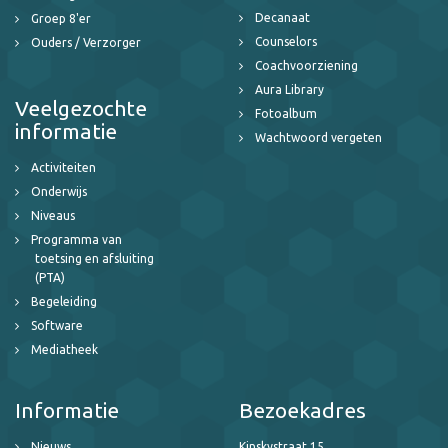
Decanaat
Groep 8'er
Counselors
Ouders / Verzorger
Coachvoorziening
Aura Library
Veelgezochte
Fotoalbum
informatie
Wachtwoord vergeten
Activiteiten
Onderwijs
Niveaus
Programma van
toetsing en afsluiting
(PTA)
Begeleiding
Software
Mediatheek
Informatie
Bezoekadres
Nieuws
Kinskystraat 15