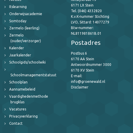
6171 LX Stein
Itslearning
Tel. (046) 4332820
Onderwijsacademie
K.v.K-nummer Stichting
Somtoday
LVO, Sittard: 14077279
Btw-nummer:
Zermelo (leerling)
NL811981861B.01
Zermelo
(ouder/verzorger)
Postadres
Kalender
Postbus 6
Jaarkalender
6170 AA Stein
Schoolgids/schoolwiki
Antwoordnummer 3000
6170 XV Stein
Schoolmanagementstatuut
E-mail:
info@groenewald.nl
Schoolplan
Disclaimer
Aannamebeleid
Vaardighedenmethode
brugklas
Vacatures
Privacyverklaring
Contact