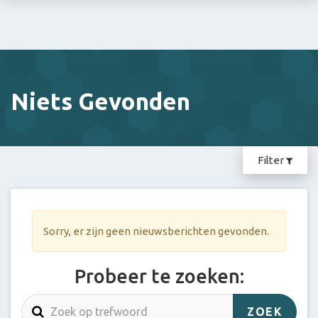
Stein
E-
mail:
info@groenewald.
Niets Gevonden
Filter
Sorry, er zijn geen nieuwsberichten gevonden.
Probeer te zoeken: