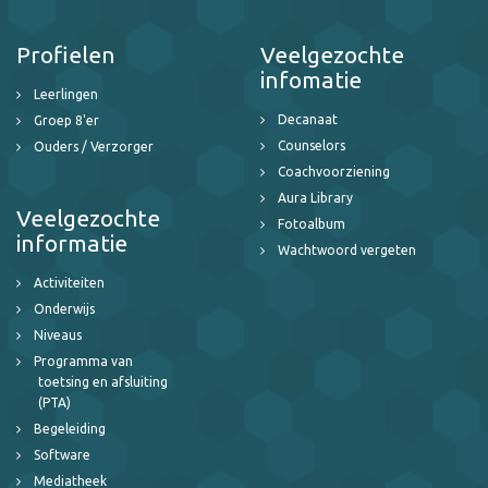
Profielen
Veelgezochte
infomatie
Leerlingen
Decanaat
Groep 8'er
Counselors
Ouders / Verzorger
Coachvoorziening
Aura Library
Veelgezochte
Fotoalbum
informatie
Wachtwoord vergeten
Activiteiten
Onderwijs
Niveaus
Programma van
toetsing en afsluiting
(PTA)
Begeleiding
Software
Mediatheek