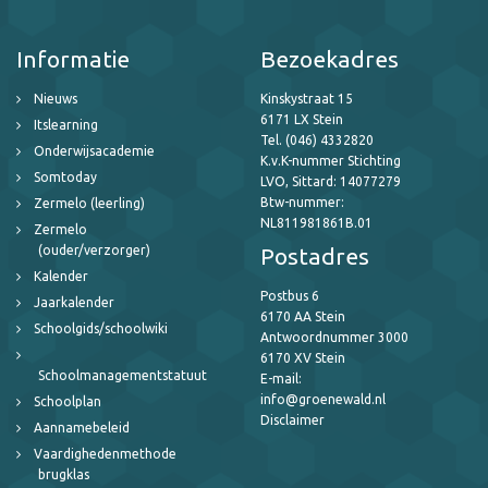
Informatie
Bezoekadres
Nieuws
Kinskystraat 15
6171 LX Stein
Itslearning
Tel. (046) 4332820
Onderwijsacademie
K.v.K-nummer Stichting
Somtoday
LVO, Sittard: 14077279
Btw-nummer:
Zermelo (leerling)
NL811981861B.01
Zermelo
(ouder/verzorger)
Postadres
Kalender
Postbus 6
Jaarkalender
6170 AA Stein
Schoolgids/schoolwiki
Antwoordnummer 3000
6170 XV Stein
Schoolmanagementstatuut
E-mail:
info@groenewald.nl
Schoolplan
Disclaimer
Aannamebeleid
Vaardighedenmethode
brugklas