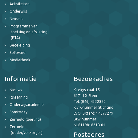
Activiteiten
Onderwijs
Niveaus
Programma van
toetsing en afsluiting
(PTA)
Begeleiding
Software
Mediatheek
Informatie
Bezoekadres
Nieuws
Kinskystraat 15
6171 LX Stein
Itslearning
Tel. (046) 4332820
Onderwijsacademie
K.v.K-nummer Stichting
Somtoday
LVO, Sittard: 14077279
Btw-nummer:
Zermelo (leerling)
NL811981861B.01
Zermelo
(ouder/verzorger)
Postadres