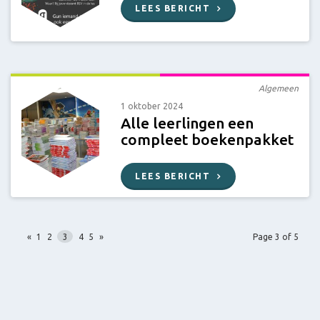
LEES BERICHT
Algemeen
1 oktober 2024
Alle leerlingen een
compleet boekenpakket
LEES BERICHT
«
1
2
3
4
5
»
Page 3 of 5