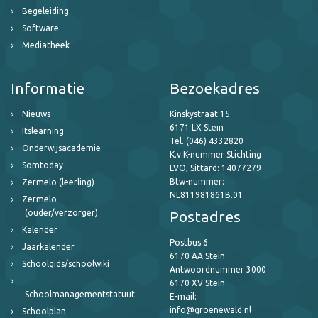
Begeleiding
Software
Mediatheek
Informatie
Bezoekadres
Nieuws
Kinskystraat 15
6171 LX Stein
Itslearning
Tel. (046) 4332820
Onderwijsacademie
K.v.K-nummer Stichting
Somtoday
LVO, Sittard: 14077279
Btw-nummer:
Zermelo (leerling)
NL811981861B.01
Zermelo
(ouder/verzorger)
Postadres
Kalender
Postbus 6
Jaarkalender
6170 AA Stein
Schoolgids/schoolwiki
Antwoordnummer 3000
6170 XV Stein
Schoolmanagementstatuut
E-mail:
info@groenewald.nl
Schoolplan