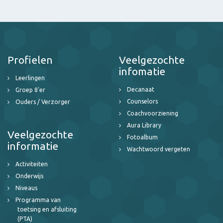
Profielen
Veelgezochte
infomatie
Leerlingen
Decanaat
Groep 8'er
Counselors
Ouders / Verzorger
Coachvoorziening
Aura Library
Veelgezochte
Fotoalbum
informatie
Wachtwoord vergeten
Activiteiten
Onderwijs
Niveaus
Programma van
toetsing en afsluiting
(PTA)