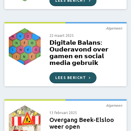
LEES BERICHT
Algemeen
22 maart 2025
𝗗𝗶𝗴𝗶𝘁𝗮𝗹𝗲 𝗕𝗮𝗹𝗮𝗻𝘀:
𝗢𝘂𝗱𝗲𝗿𝗮𝘃𝗼𝗻𝗱 𝗼𝘃𝗲𝗿
𝗴𝗮𝗺𝗲𝗻 𝗲𝗻 𝘀𝗼𝗰𝗶𝗮𝗹
𝗺𝗲𝗱𝗶𝗮 𝗴𝗲𝗯𝗿𝘂𝗶𝗸
LEES BERICHT
Algemeen
13 februari 2025
Overgang Beek-Elsloo
weer open