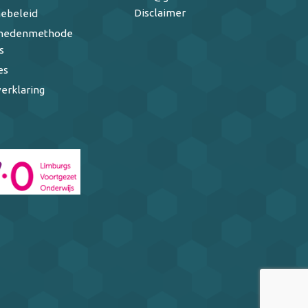
Disclaimer
ebeleid
ghedenmethode
s
es
erklaring