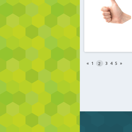
«
1
2
3
4
5
»