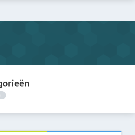
gorieën
n