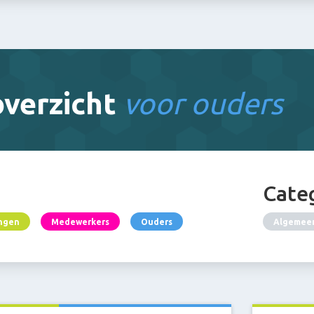
verzicht
voor ouders
Cate
ingen
Medewerkers
Ouders
Algemee