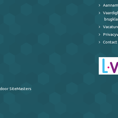
Aannam
Vaardi
brugkla
Vacatur
Privacyv
Contact
door SiteMasters