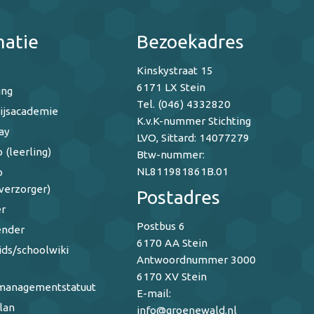
matie
Bezoekadres
Kinskystraat 15
6171 LX Stein
ing
Tel. (046) 4332820
ijsacademie
K.v.K-nummer Stichting
ay
LVO, Sittard: 14077279
 (leerling)
Btw-nummer:
NL811981861B.01
o
verzorger)
Postadres
r
Postbus 6
ender
6170 AA Stein
ids/schoolwiki
Antwoordnummer 3000
6170 XV Stein
managementstatuut
E-mail:
lan
info@groenewald.nl