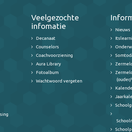
Veelgezochte
Infor
infomatie
Nieuws
Decanaat
Itslearn
Counselors
Onderw
Coachvoorziening
Somtod
Aura Library
Zermelo
Fotoalbum
Zermel
(ouder/
Wachtwoord vergeten
Kalende
Jaarkal
Schoolg
sing
School
Schoolp