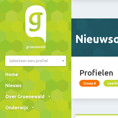
Nieuwso
Selecteer een profiel
Profielen
Home
Groep 8
Leerl
Nieuws
Over Groenewald
Onderwijs