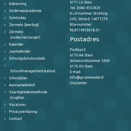
6171 LX Stein
Itslearning
Tel. (046) 4332820
Onderwijsacademie
K.v.K-nummer Stichting
Somtoday
LVO, Sittard: 14077279
Btw-nummer:
Zermelo (leerling)
NL811981861B.01
Zermelo
(ouder/verzorger)
Postadres
Kalender
Postbus 6
Jaarkalender
6170 AA Stein
Schoolgids/schoolwiki
Antwoordnummer 3000
6170 XV Stein
Schoolmanagementstatuut
E-mail:
info@groenewald.nl
Schoolplan
Disclaimer
Aannamebeleid
Vaardighedenmethode
brugklas
Vacatures
Privacyverklaring
Contact