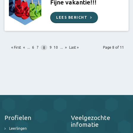
Fijne vakantie!!!
LEES BERICHT
« First
«
...
6
7
8
9
10
...
»
Last »
Page 8 of 11
Profielen
Veelgezochte
infomatie
Leerlingen